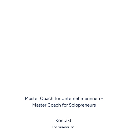
Rechtlic
he Hinweise
Let's stay in touch: subscribe 
to "Post von Astrid"
Legal notices
Master Coach für Unternehmerinnen -
Master Coach for Solopreneurs
Kontakt
Impressum