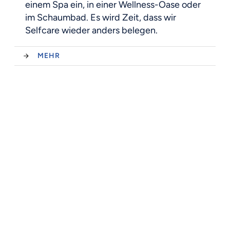
einem Spa ein, in einer Wellness-Oase oder
im Schaumbad. Es wird Zeit, dass wir
Selfcare wieder anders belegen.
MEHR
POST VON ASTRID
Click on your language - Klicke auf deine Sprache
Bleiben wir in Verbindung: 
Abonniere "Post von Astrid"