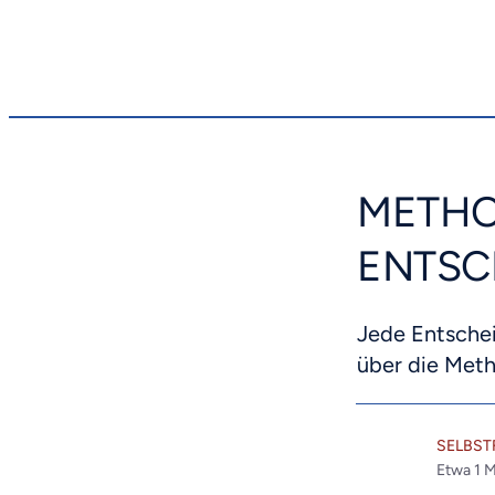
METHO
ENTSC
Jede Entsche
über die Met
SELBS
Etwa
1
M