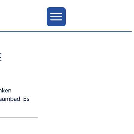
E
anken
haumbad. Es