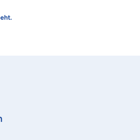
eht.
n